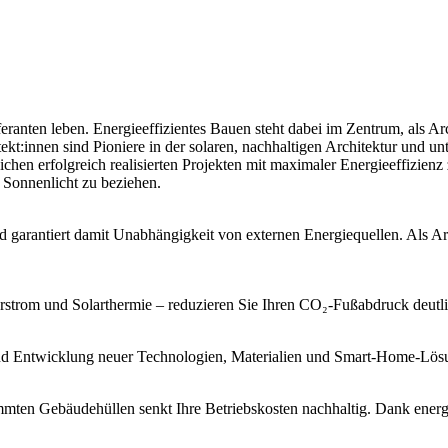
ten leben. Energieeffizientes Bauen steht dabei im Zentrum, als Archi
t:innen sind Pioniere in der solaren, nachhaltigen Architektur und unte
chen erfolgreich realisierten Projekten mit maximaler Energieeffizienz
Sonnenlicht zu beziehen.
 garantiert damit Unabhängigkeit von externen Energiequellen. Als Arch
rstrom und Solarthermie – reduzieren Sie Ihren CO₂-Fußabdruck deutli
und Entwicklung neuer Technologien, Materialien und Smart-Home-Lösu
ten Gebäudehüllen senkt Ihre Betriebskosten nachhaltig. Dank energie