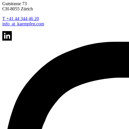
Gutstrasse 73
CH-8055 Zürich
T +41 44 344 46 20
info
_at_
kaempfen.com