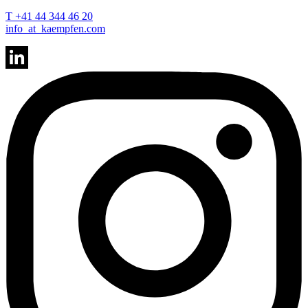
T +41 44 344 46 20
info
_at_
kaempfen.com