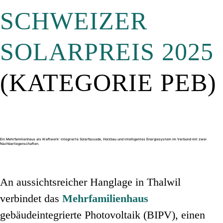
SCHWEIZER
SOLARPREIS 2025
(KATEGORIE PEB)
Ein Mehrfamilienhaus als Kraftwerk: integrierte Solarfassade, Holzbau und intelligentes Energiesystem im Verbund mit zwei
Nachbarliegenschaften.
An aussichtsreicher Hanglage in Thalwil
verbindet das
Mehrfamilienhaus
gebäudeintegrierte Photovoltaik (BIPV)
, einen