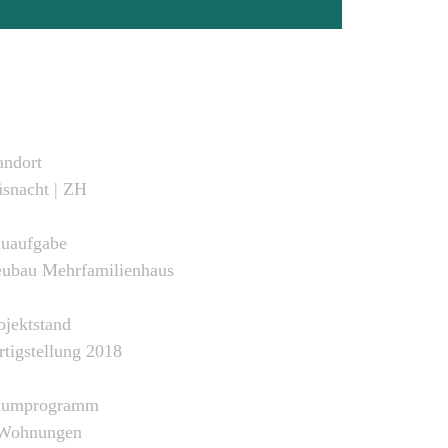
andort
snacht | ZH
uaufgabe
ubau Mehrfamilienhaus
ojektstand
rtigstellung 2018
aumprogramm
Wohnungen