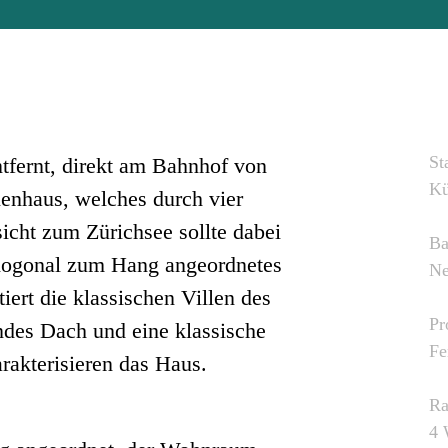
St
tfernt, direkt am Bahnhof von
Kü
ienhaus, welches durch vier
cht zum Zürichsee sollte dabei
Ba
rthogonal zum Hang angeordnetes
Ne
iert die klassischen Villen des
Pr
endes Dach und eine klassische
Fe
rakterisieren das Haus.
R
4 