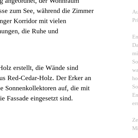
ng angeordnet, der Wohnraum
rasse zum See, während die Zimmer
Au
anger Korridor mit vielen
Pr
nungen, die Ruhe und
En
Da
mi
So
Holz erstellt, die Wände sind
wa
us Red-Cedar-Holz. Der Erker an
ho
So
e Sonnenkollektoren auf, die mit
En
ie Fassade eingesetzt sind.
er
Ze
Mi